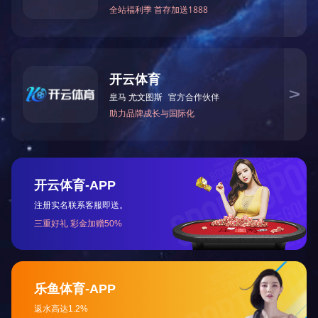
会议通报了“以案促改”专题民主生活会征求意见和
违法案例，紧密联系个人思想、职责分工和工作实际，对
题，深刻剖析问题根源，明确具体整改方向，达到了“红
王韶亮同志充分肯定本次民主生活会。此次专题民
务实，达到了沟通思想、增进团结等目的。就巩固成果
习贯彻习近平新时代中国特色社会主义思想，班子成员
责任落实，认真对照整改。要立足自身实际，把“以案促
力抓好问题整改。三是健全完善制度，建立长效机制。
用，以高质量党建促发展，将“以案促改”成果转化为米兰官方
最后，汪洋同志代表公司党委表态，此次民主生活
鉴，筑牢思想防线。汲取案件教训，增强廉洁意识，坚