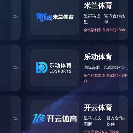
米兰官方网站-米兰MiLan(中国)
>
米兰官方网站
>
政府要闻
中央总书记习近平主持会议
书记习近平主持会议。
区各部门靠前发力、综合施策，我国经济起步有
一步巩固。要增强信心，以更大力度和更实举措抓