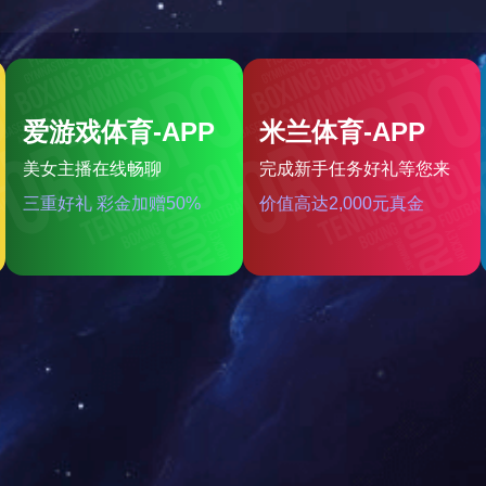
准确全面贯彻新发展理念，加快构建新发展格局，更好统筹国内
，精准有效实施更加积极的财政政策和适度宽松的货币政策，持
展内生动力，进一步做强国内大循环，做优国内国际双循环，努
支出结构，兜牢基层“三保”底线。增强货币政策前瞻性灵活
致性评估。
品和服务供给，推动消费升级。深入实施服务业扩能提质行动。
熟的重大工程项目开工。
造业合理比重。纵深推进全国统一大市场建设，深入整治“内卷式
资国企改革。系统应对外部冲击挑战，提高能源资源安全保障水
力稳定房地产市场，扎实推进城市更新。有序化解地方政府债务
育、医疗、托育等民生建设。抓好农业生产，稳定生猪等农产品
安全等工作。要深入开展树立和践行正确政绩观学习教育，把学