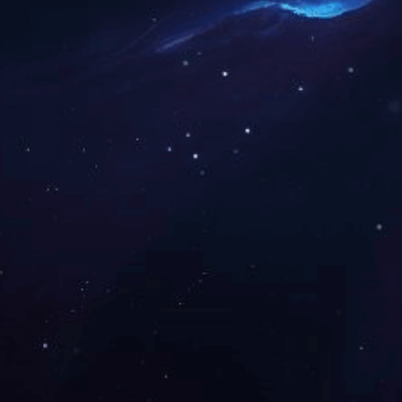
会议还研究了其他事项。
把本文分享给您的朋友：
上一篇：
习近平在中共中央政治局第二十五次集体
下一篇：
李强主持国务院第十九次专题学习