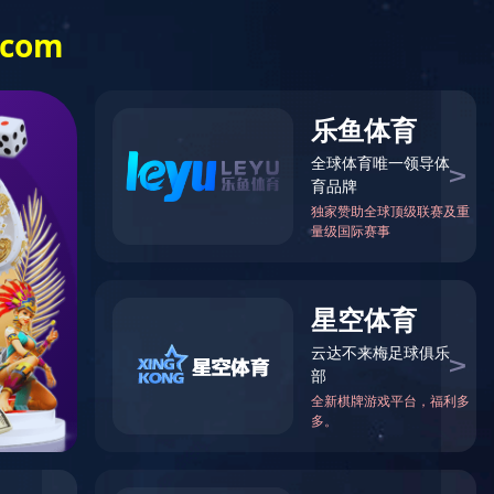
手机版
党的建设
米兰官方网
平安建设
人力资源
站