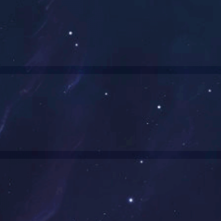
 分析研究当前经济形势和经济工作 中共
来源：新华社 编辑：admin 发布日期：2026-04-28 15:41:37 点击数：0
中共中央政治局召开会议
分析研究当前经济形势和经济工作
中共中央总书记习近平主持会议
8日召开会议，分析研究当前经济形势和经济工作。中共中央总
党中央加强对经济工作的全面领导，着眼全局、前瞻布局，各地
同时，也面临一些困难和挑战，经济持续稳中向好的基础还需进