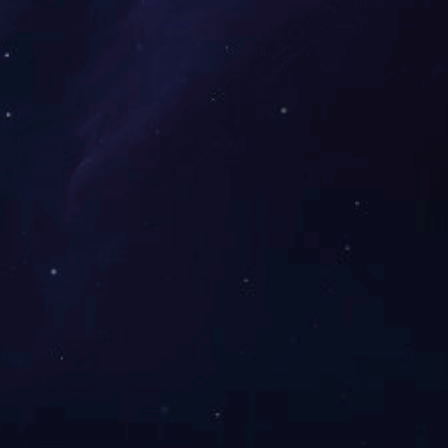
学习时强调： 着力提高防范应对自然灾害能力 切实维护人民群众生
集团概况
项目建设情况
米兰官方网站