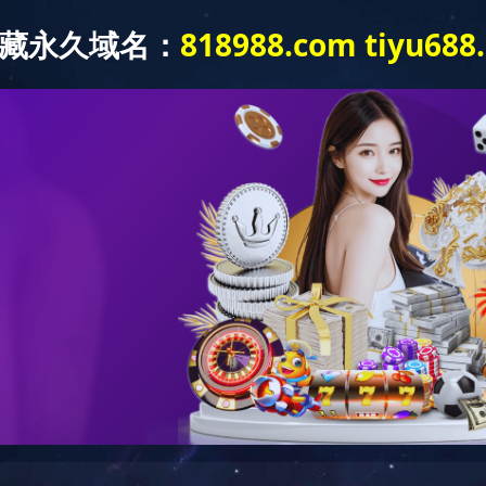
米兰官方网
米兰官方网
集团概况
业务工作
站-米兰
站
MiLan(中
国)