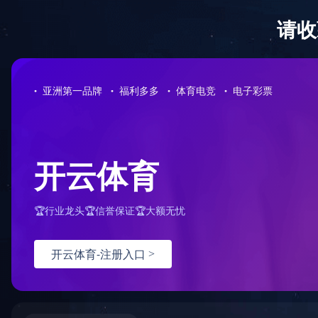
米兰官方网站
今天是
欢迎访问米兰官方网站-米兰MiLan(中国) 网站！