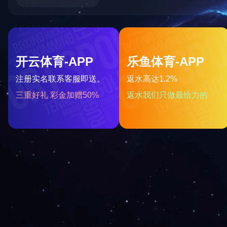
郑州建投工程咨询有限公司
郑州建投通讯管线有限公司
米兰官方网站-米兰MiLan(中国)
地址：河南省郑州市郑东新区平安大道189号
邮编：450046
电话：0371-67188871
邮箱：jstzbgs@163.com