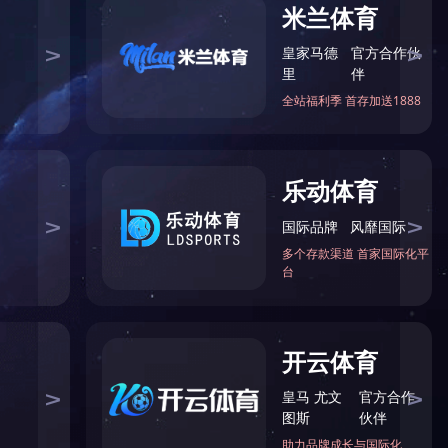
米兰官方网站-米兰MiLan(中国)
>
子公司