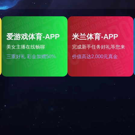
米兰官方网站
上一页
1
2
下一页
尾页
集团概况
项目建设情况
米兰官方网站
集团简介
市政工程设施建设
企业理念
组织机构
公共文化设施建设
文化活动
领导团队
合村并城安置区建设
集团视频
公司荣誉
商业地产开发建设
发展历程